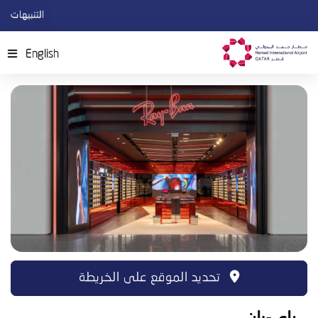
p
التنبيهات
o
n
English
t
تحديد الموقع على الخريطة
راي-بان