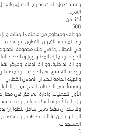
وعمليات وإجراءات وطرق الاتصال، والعمل
التمرين
أكثر من
500
موظف ومتطوع من مختلف الهيئات والإدا
وقد تم تنفيذ التمرين بالتعاون مع عدد من 
في المطار، بما في ذلك مجموعة الخطوط 
الجوية، وجمارك المطار، ووزارة الصحة ال
ووزارة الداخلية، ووزارة الدفاع، ومركز الق
ووحدة التحقيق في الحوادث، وجمعية الهل
والهيئة العامة للطيران المدني القطري.
وتعقيباً على الاختتام الناجح لتمرين الطو
الأول للعمليات وإدارة المرافق في مطار ح
وإعطاء الأولوية لسلامة وأمن وصحة موظفين
ولا شك أن تنفيذ تمرين شامل للطوارئ بد
المطار يضمن لنا البقاء جاهزين ومستعدين 
المستجدات
."