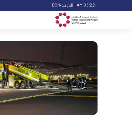
03:22 AM
|
الدوحة-DOH